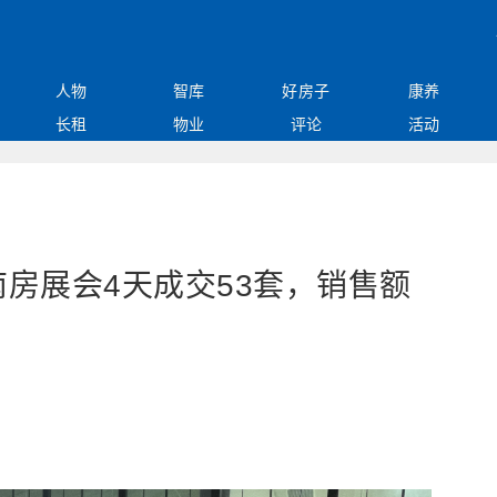
人物
智库
好房子
康养
长租
物业
评论
活动
房展会4天成交53套，销售额