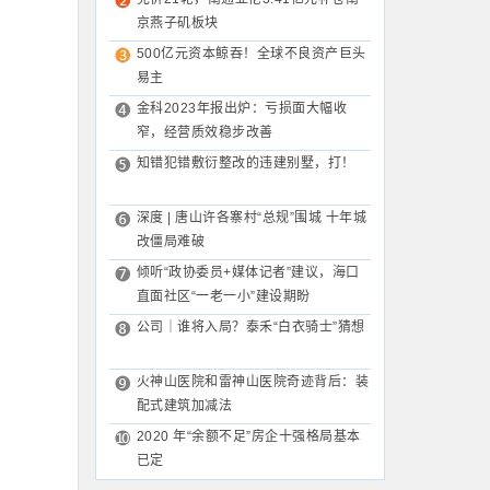
京燕子矶板块
500亿元资本鲸吞！全球不良资产巨头
易主
金科2023年报出炉：亏损面大幅收
窄，经营质效稳步改善
知错犯错敷衍整改的违建别墅，打！
深度 | 唐山许各寨村“总规”围城 十年城
改僵局难破
倾听“政协委员+媒体记者”建议，海口
直面社区“一老一小”建设期盼
公司｜谁将入局？泰禾“白衣骑士”猜想
火神山医院和雷神山医院奇迹背后：装
配式建筑加减法
2020 年“余额不足”房企十强格局基本
已定