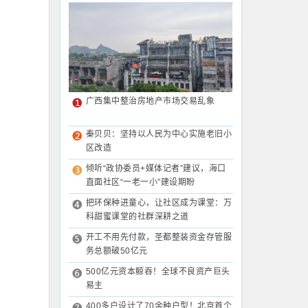
广西集中整治房地产市场交易乱象
秦贝贝：坚持以人民为中心实施老旧小
区改造
倾听“政协委员+媒体记者”建议，海口
直面社区“一老一小”建设期盼
把环保种进童心，让社区成为课堂：万
科甜蜜课堂的社群深耕之道
开工不用先付款，圣都整装资金存管服
务总额破50亿元
500亿元资本鲸吞！全球不良资产巨头
易主
400多户设计了70余种户型！北京首个