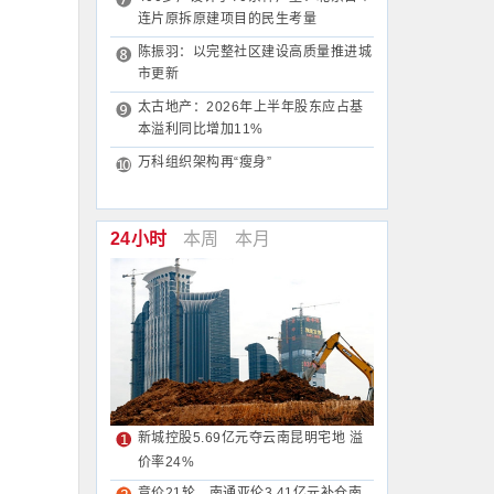
连片原拆原建项目的民生考量
陈振羽：以完整社区建设高质量推进城
市更新
太古地产：2026年上半年股东应占基
本溢利同比增加11%
万科组织架构再“瘦身”
24小时
本周
本月
新城控股5.69亿元夺云南昆明宅地 溢
价率24%
竞价21轮，南通亚伦3.41亿元补仓南