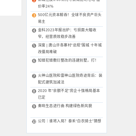
价率24%
500亿元资本鲸吞！全球不良资产巨头
易主
金科2023年报出炉：亏损面大幅收
窄，经营质效稳步改善
深度 | 唐山许各寨村“总规”围城 十年城
改僵局难破
知错犯错敷衍整改的违建别墅，打！
火神山医院和雷神山医院奇迹背后：装
配式建筑加减法
2020 年“余额不足”房企十强格局基本
已定
奏响生态进行曲 构建绿色新风貌
公司｜谁将入局？泰禾“白衣骑士”猜想