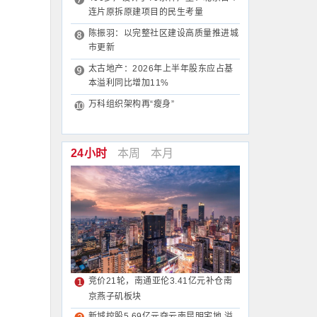
连片原拆原建项目的民生考量
陈振羽：以完整社区建设高质量推进城
市更新
太古地产：2026年上半年股东应占基
本溢利同比增加11%
万科组织架构再“瘦身”
24小时
本周
本月
竞价21轮，南通亚伦3.41亿元补仓南
京燕子矶板块
新城控股5.69亿元夺云南昆明宅地 溢