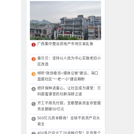
广西集中整治房地产市场交易乱象
秦贝贝：坚持以人民为中心实施老旧小
区改造
倾听“政协委员+媒体记者”建议，海口
直面社区“一老一小”建设期盼
把环保种进童心，让社区成为课堂：万
科甜蜜课堂的社群深耕之道
开工不用先付款，圣都整装资金存管服
务总额破50亿元
500亿元资本鲸吞！全球不良资产巨头
易主
400多户设计了70余种户型！北京首个