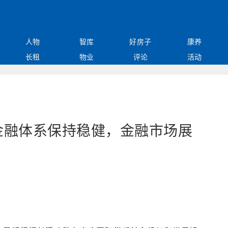
人物
智库
好房子
康养
长租
物业
评论
活动
金融体系保持稳健，金融市场展