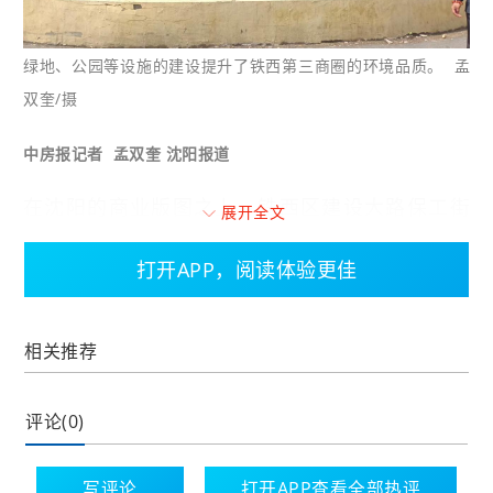
绿地、公园等设施的建设提升了铁西第三商圈的环境品质。 孟
双奎/摄
中房报记者 孟双奎 沈阳报道
在沈阳的商业版图之上，铁西区建设大路保工街
展开全文
至启工街段，一个新的商业故事正徐徐展开。这
一区域被业界称为“铁西第三商圈”。短短两公里的
打开APP，阅读体验更佳
范围内，龙之梦大都汇购物中心、香江家居卖
场、大润发生活超市、大都汇五星级酒店等众多
相关推荐
巨型商业体汇聚一堂。而今年5月1日即将开门迎
客的“TX-52新生活广场”，恰似一枚关键拼图，为
评论(0)
这个商业圈画上了完整的闭环。
曾经沉寂多年的家世界广场在岁月的洗礼之后，
写评论
打开APP查看全部热评