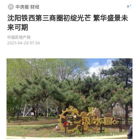
+
中房报·财经
A
沈阳铁西第三商圈初绽光芒 繁华盛景未
来可期
中国房地产网
2025-04-29 07:36