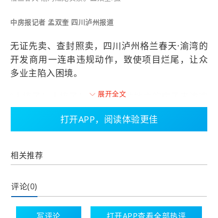
中房报记者 孟双奎 四川泸州报道
无证先卖、查封照卖，四川泸州格兰春天·渝湾的
开发商用一连串违规动作，致使项目烂尾，让众
多业主陷入困境。
展开全文
“太惨了！太惨了！我卖了其他地方的房子来渝湾
买的，还动员亲戚也来买，我们一大家亲戚在这
打开APP，阅读体验更佳
认购了4套，没想到却落得如此结局，家里人一看
到这堆水泥坨坨，就开始数落我，哎……”业主詹先
生（化名）既气愤又无奈地说道。
相关推荐
众多业主表示，格兰春天·渝湾早在2020年上半年
评论(0)
就停工了，原以为停一段时间就会复工，哪知一
停就停到现在，复工基本没希望了。
写评论
打开APP查看全部热评