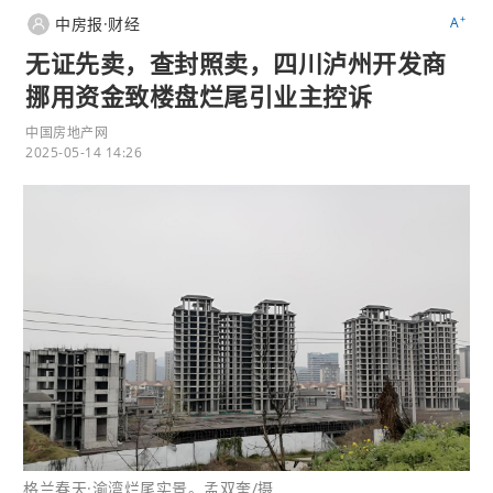
+
中房报·财经
A
无证先卖，查封照卖，四川泸州开发商
挪用资金致楼盘烂尾引业主控诉
中国房地产网
2025-05-14 14:26
格兰春天·渝湾烂尾实景。孟双奎/摄