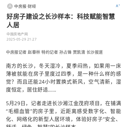
+
中房报·财经
A
好房子建设之长沙样本：科技赋能智慧
人居
中国房地产网
2025-05-29 21:27
中房报记者 赵春林 特约记者 孙占锋 贾凯清 长沙报道
南方的长沙，冬天湿冷，夏季闷热，如果用一床
薄被就能在房子里度过四季，是一种什么样的感
觉？而且还能24小时置换式新风，空气清新，湿
度恒定，居住舒适……
5月29日，记者走进长沙湘江金茂府项目，在铺满
“毛细血管”的房子里，近距离感受数字化、智能
化、网络化的新型人居环境，体验好房子“安全、