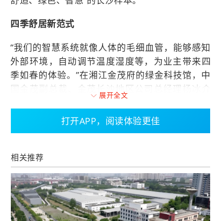
舒适、绿色、智慧”的长沙样本。
四季舒居新范式
“我们的智慧系统就像人体的毛细血管，能够感知
外部环境，自动调节温度湿度等，为业主带来四
季如春的体验。”在湘江金茂府的绿金科技馆，中
国金茂副总裁、金茂长沙地区公司总经理杨冰介
展开全文
绍了金茂的“十二大科技系统”。
打开APP，阅读体验更佳
所谓“十二大科技系统”，主要包括循环地源热泵、
毛细管网辐射、抗霾防PM2.5、24小时新风置
换、全屋软水净水、屋顶地面热阻隔、高效外窗
相关推荐
隔热、防辐射中置百叶遮阳、抗干扰隔音降噪、
同层排水、24小时热水供应和智能家庭控制等系
统，可以从热湿环境、绿色环境、智慧环境、安
全环境、声光环境、用水环境六个方面全方位提