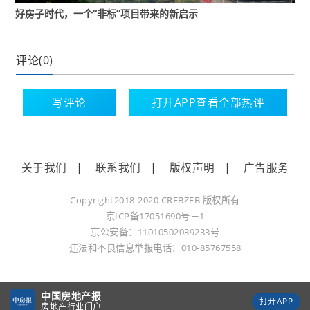
能够自行调节温度和湿度、净化空气、隔音降
好房子时代，一个“非标”项目带来的新启示
噪，为业主建造衡温、衡湿、衡氧、衡静、衡净
的健康居所。
评论(0)
全生命周期推行智能建造
写评论
打开APP查看全部热评
中国金茂一直以“科技住宅”为核心产品力，持续进
行产品升级，在全国56个城市布局了300多个项
目，拥有超100万位业主，赢得了市场的高度认可
关于我们
|
联系我们
|
版权声明
|
广告服务
和客户的广泛赞誉。
作为华中地区首个金茂府3.0项目，湘江金茂府项
Copyright2018-2020 CREBZFB 版权所有
京ICP备17051690号－1
目的创新点还在于从“房子”延展到了“社区”。
京公安备：11010502039233号
违法和不良信息举报电话：010-85767558
这里不仅仅是一个有科技含量、带智能系统的科
技人居产品，更是一个拥有酒店化会所和商业高
定街区配套及对应定制化圈层服务和金管家物业
中国房地产报
打开APP
房地产行业门户