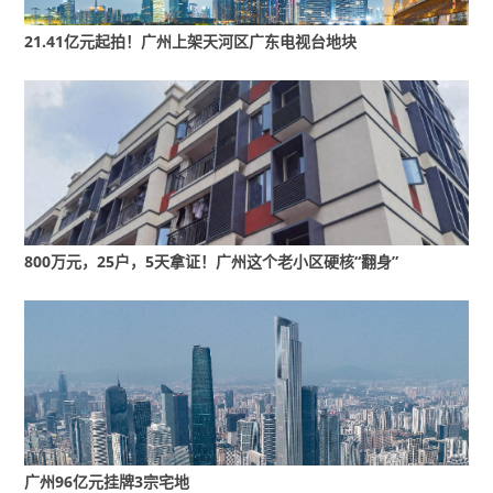
权（部分项目）等优惠。珠实地产则推出“智慧好房焕新
21.41亿元起拍！广州上架天河区广东电视台地块
计划”，指定项目指定户型成交可享最高5万元家装和20
万元家电礼包，承诺保价至年底（买贵补差），最高赠
送9年物业费；友邻推荐成交还可获最高1%房价奖金。
广东省城乡规划院住房政策研究中心首席研究员李宇嘉
表示，随着供给端持续收缩，“好房子”产品与城市更新
等发力，供需两端的匹配度有望提升，行业回稳的趋势
800万元，25户，5天拿证！广州这个老小区硬核“翻身”
不会改变。
市区热盘人流不断
广州96亿元挂牌3宗宅地