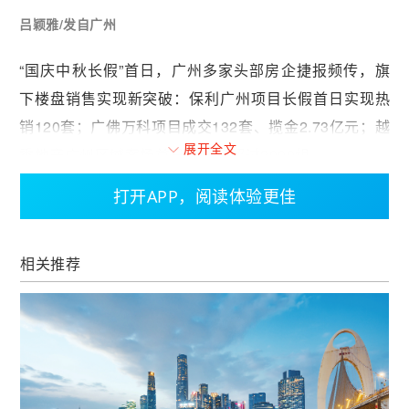
吕颖雅/发自广州
“国庆中秋长假”首日，广州多家头部房企捷报频传，旗
下楼盘销售实现新突破：保利广州项目长假首日实现热
销120套；广佛万科项目成交132套、揽金2.73亿元；越
展开全文
秀地产广州区域案场首日来访量超过2000组……
打开APP，阅读体验更佳
“‘国庆中秋长假’，各案场团队基本全员在岗，通过‘特价
房+成交礼+额外折扣+购房补贴’等‘组合拳’积极揽客，力
求项目快速转化。”广州一位品牌房企营销负责人表示。
相关推荐
从各大房企掀起的“国庆中秋长假促销战”来看，主要方
式为价格调整，如越秀地产推出1000套“特价房”，最高
优惠50万元。保利推出“十全十美”焕然新生购房节，包
括首付超长分期、享租房补贴1万元、送10年车位使用