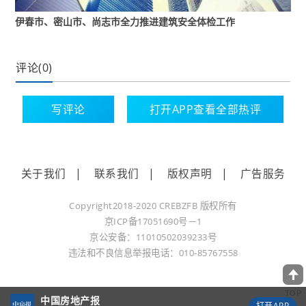
技术，封装了十多个组件，这十个组件可以作为
伊春市、密山市、尚志市全力推进建筑安全体检工作
数字世界底座来连接各个子系统，给用户提供场
景化的服务。
评论(0)
“沃土数字平台实际上是连接了万物，赋予建筑生
命。”王结红表示，沃土数字平台可以实现园区与
写评论
打开APP查看全部热评
社会资源之间的融合。
另外一个方面，沃土数字平台也可保证它的主干
稳定，末梢灵活，支持各个园区通过平台进行定
关于我们
|
联系我们
|
版权声明
|
广告服务
制化的开发，实现对于客户的个性化的诉求管
Copyright2018-2020 CREBZFB 版权所有
理。
京ICP备17051690号－1
京公安备：11010502039233号
除了打造沃土数字平台外，华为还对其进行了创
违法和不良信息举报电话：010-85767558
新。
一是业务创新。“基于沃土数字平台，我们可以解
TOP
中国房地产报
打开APP