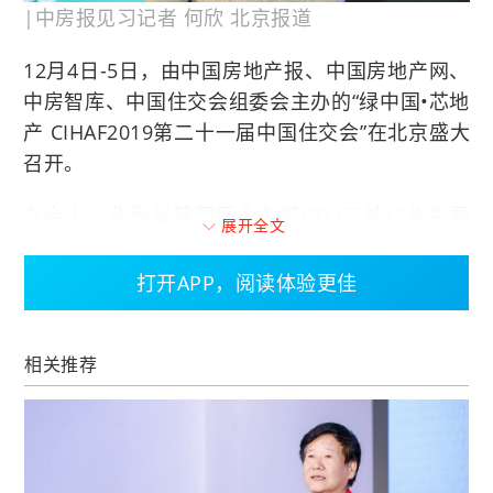
|中房报见习记者 何欣 北京报道
12月4日-5日，由中国房地产报、中国房地产网、
中房智库、中国住交会组委会主办的“绿中国•芯地
产 CIHAF2019第二十一届中国住交会”在北京盛大
召开。
在会上，华为智慧园区业务部CTO王结红作主题
展开全文
演讲《科技赋予建筑新生命—华为智慧园区实
践》，探讨如何用科技打造智慧园区。
打开APP，阅读体验更佳
从2008年开始，华为开始布局全球，业务扩展到
全球170个国家，从百亿美金的公司变成千亿美金
相关推荐
的公司。从某种意义上而言，华为的建筑也见证
了华为的发展历程。而随着华为的业务发展，华
为园区从深圳走向全国，从全国走向全球。