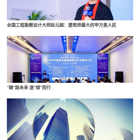
据王结红介绍，2017年，华为内部发起了自己的
内部变革项目，即把园区智慧化。
全国工程勘察设计大师赵元超：建筑师最大的甲方是人民
“园区智慧化首先第一个就是以用户为核心，我们
要打造极致体验，降低运营成本，实际上我们实
现了安全可控、运营卓越和成本精益，这也驱动
了华为行政数字化转型的驱动力。”王结红进一步
解释道，实际上就是把管理对象数字化、把流程
数字化、运营数字化。
这些数字化后，华为行政服务人员从原来的3300
“碳”路未来 逐“绿”而行
人减成了现在750个人，而这750人对全球19.4万
人提供服务。
此外，据王结红介绍，通过公司内部的IT和CT技
术，即用通信和互联网技术打造了沃土数字平
台，基于云、大数据、人工智能、物联网、移动