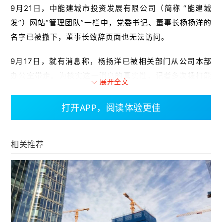
9月21日，中能建城市投资发展有限公司（简称 “能建城
发”）网站“管理团队”一栏中，党委书记、董事长杨扬洋的
名字已被撤下，董事长致辞页面也无法访问。
9月17日，就有消息称，杨扬洋已被相关部门从公司本部
办公室带走。为核实这一消息的真实性，记者多次拨打能
展开全文
建城发本部电话及通过行业渠道获取的公司内部人士电
话，但所有电话均处于 “无人接听”或“转至语音助手”状
打开APP，阅读体验更佳
态。
值得一提的是，9月18日，在能建城发网站上，杨扬洋的
相关推荐
名字还在管理团队列表首位。
近6年来，能建城发董事长职位，已历经多次更迭。
公开资料显示，能建城发的前身是A股上市公司葛洲坝的
子公司葛洲坝地产。同时，该公司也是国资委2004年首