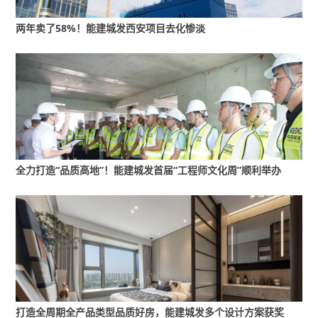
批认定的16家 “以房地产为主业” 央企之一。
两年卖了58%！能建城发西安项目去化惨淡
2020年10月27日，葛洲坝公布，中国能建拟通过向葛洲
坝除葛洲坝集团以外的股东发行A股股票方式换股吸收合
并葛洲坝。此次合并完成后，葛洲坝将终止上市，接收方
将承继及承接葛洲坝的全部资产、负债、业务、合同、资
质、人员及其他一切权利与义务，葛洲坝最终将注销法人
资格。
全力打造“品质高地”！能建城发首届“工程师文化周”顺利举办
市场还没来得及消化这一消息，当日晚间，葛洲坝又发布
一则高级管理人员辞职公告。公告称，葛洲坝于2020年
10月26日收到公司总经理助理何金钢的书面辞呈。何金钢
因个人原因申请辞去公司总经理助理职务，自辞职信送达
之日起生效。即在葛洲坝宣布重组前一日，何金钢就已去
职。
打造全周期全产品类型品质好房，能建城发多个设计方案获奖