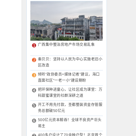
广西集中整治房地产市场交易乱象
秦贝贝：坚持以人民为中心实施老旧小
区改造
倾听“政协委员+媒体记者”建议，海口
直面社区“一老一小”建设期盼
把环保种进童心，让社区成为课堂：万
科甜蜜课堂的社群深耕之道
开工不用先付款，圣都整装资金存管服
务总额破50亿元
500亿元资本鲸吞！全球不良资产巨头
易主
400多户设计了70余种户型！北京首个