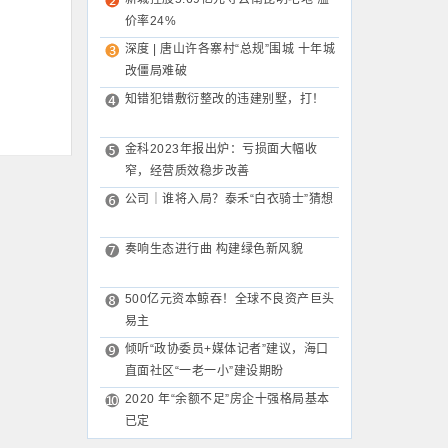
价率24%
深度 | 唐山许各寨村“总规”围城 十年城
改僵局难破
知错犯错敷衍整改的违建别墅，打！
金科2023年报出炉：亏损面大幅收
窄，经营质效稳步改善
公司｜谁将入局？泰禾“白衣骑士”猜想
奏响生态进行曲 构建绿色新风貌
500亿元资本鲸吞！全球不良资产巨头
易主
倾听“政协委员+媒体记者”建议，海口
直面社区“一老一小”建设期盼
2020 年“余额不足”房企十强格局基本
已定