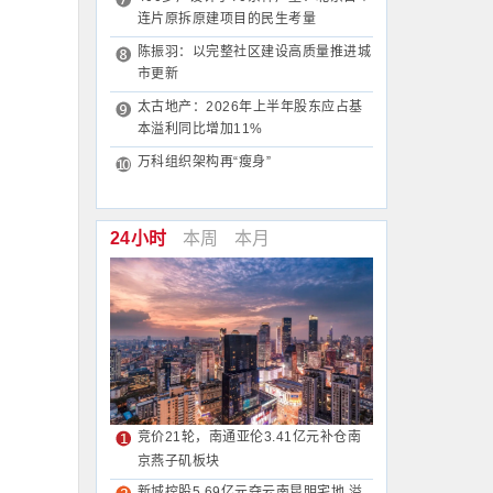
连片原拆原建项目的民生考量
陈振羽：以完整社区建设高质量推进城
市更新
太古地产：2026年上半年股东应占基
本溢利同比增加11%
万科组织架构再“瘦身”
24小时
本周
本月
竞价21轮，南通亚伦3.41亿元补仓南
京燕子矶板块
新城控股5.69亿元夺云南昆明宅地 溢