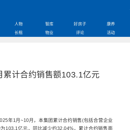
人物
智库
好房子
康养
长租
物业
评论
活动
月累计合约销售额103.1亿元
025年1月~10月，本集团累计合约销售(包括合营企业
103.1亿元，同比减少约32.04%，累计合约销售面