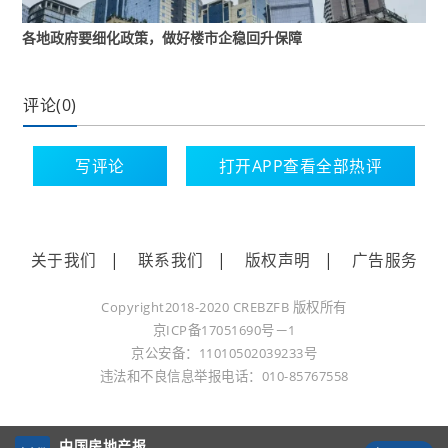
种非合作的博弈，即在策略组合中，任何参与者
各地政府要细化政策，做好楼市企稳回升保障
单方面改变策略都无法获得更高收益的状态。
中国传统文化思想强调的是，我们要“以史为鉴，
评论(0)
察往知来”“以史为鉴，开创未来”，这是一种大历
史观，也是中华文明的特点之一。现在，有一种
写评论
打开APP查看全部热评
担心，关税问题会不会影响范围更大。
这种担心有其道理，值得重视，它正好在关键的
时刻告诉我们：持续用力推动房地产市场企稳回
关于我们
|
联系我们
|
版权声明
|
广告服务
升，不能“摸鱼”。用好城市调控自主权、加快专项
Copyright2018-2020 CREBZFB 版权所有
债券支持土地收储、全面加速房地产融资“白名单”
京ICP备17051690号－1
落地、加强和改进财政宏观调控推动城市更新、
京公安备：11010502039233号
老旧小区改造这些重大工作，还要一鼓作气、乘
违法和不良信息举报电话：010-85767558
胜而上、落到实处。有专家测算，美国这一轮加
税，我们2025年的GDP增速可能被削掉0.3%到
中国房地产报