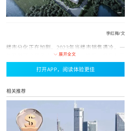
李红梅/文
楼市分化正在加剧。2023年当楼市销售遇冷，一
展开全文
些开发商选择了向下兼容、减价降配，但仍有不
少房企选择了难而正确的路，给产品做加法，高
打开APP，阅读体验更佳
品质不打折扣，当初承诺的配套逐一兑现。
产品好不好，市场会说话。北京城建·国誉燕园项
相关推荐
目，给了市场一个超预期的答案。400余天里，收
获近千套的热销佳绩，并在2023年实现了圈层、
园林、社群的兑现与升级，这在低迷的地产市
场，实属不易。