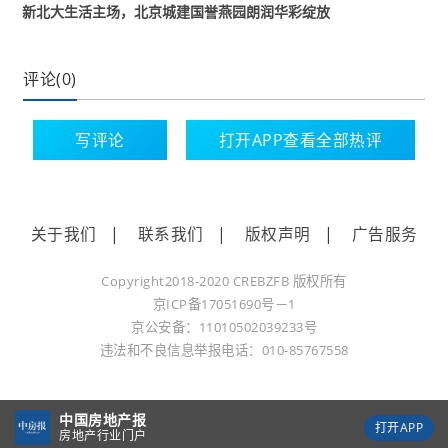
新北大生活主场，北京城建国誉燕园朗润华彩绽放
冬景包装，看起来“春意盎然”；移步换景，映入眼
帘的是火红的枫叶金黄的银杏叶，让人转身进入
“惬意的秋天”。
评论(0)
四开四罄
写评论
打开APP查看全部热评
国誉燕园引发高知高智群体共鸣
2023年北京楼市之难有目共睹，2月、3月之后断
关于我们
|
联系我们
|
版权声明
|
广告服务
崖式下降，9月新政仅维持了一周热度。12月，北
京市住建委等5部门联合发布楼市新政，优化普宅
Copyright2018-2020 CREBZFB 版权所有
认定标准、降低首付比例、延长商贷年限、降低
京ICP备17051690号－1
房贷利率下限，释放了更加积极信号。
京公安备：11010502039233号
违法和不良信息举报电话：010-85767558
在北京新房除了二环内城项目，很难实现开盘即
罄。但国誉燕园却创造了例外，首次开盘至今，
中国房地产报
打开APP
四开四罄，业绩屡屡爆表，大势之下实属惊艳。
房地产行业门户