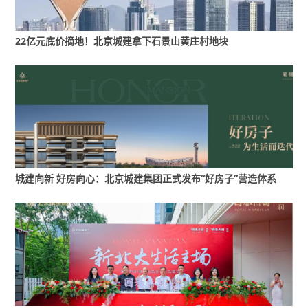
在朋友圈流传的一张红色喜报上，清晰地记录了
国誉燕园的战绩：2023年北京普宅面积冠军、
2023年度北京住宅套数亚军、2023年度昌平套数
22亿元底价摘地！北京城建拿下石景山黄庄村地块
&面积双冠。（数据来源：天朗数据库）
对于热销背后的秘密，从市场的反馈来看，可以
总结为“三好十佳”。“三好”即“好产品、好价格、好
发展”；“十佳”包括“精工佳、物业佳、配套佳、通
勤佳、邻居佳、数据佳、设计佳、环境佳、3万
佳、开发商佳”。
城建向新 好房向心：北京城建集团正式发布“好房子”营造体系
“目前部分楼栋已封顶，北京城建斥巨资打造了约2
万平方米临河绿地公园，已逐渐成为网红打卡
地，集露营、社交、休闲、运动于一体，每到周
末或节假日就会吸引很多年轻人来此聚会。”北京
城建·国誉燕园项目相关工作人员说，冬日的临河
绿地公园刚刚焕然一新：园里增加了五颜六色的