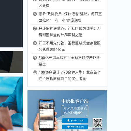
区改造
倾听“政协委员+媒体记者”建议，海口直
面社区“一老一小”建设期盼
把环保种进童心，让社区成为课堂：万
科甜蜜课堂的社群深耕之道
开工不用先付款，圣都整装资金存管服
务总额破50亿元
500亿元资本鲸吞！全球不良资产巨头
易主
400多户设计了70余种户型！北京首个
连片原拆原建项目的民生考量