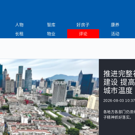
人物
智库
好房子
康养
长租
物业
评论
活动
推进完整
建设 提
城市温度
2026-08-03 10:37
各地方各部门仍须
子精神抓好落实。