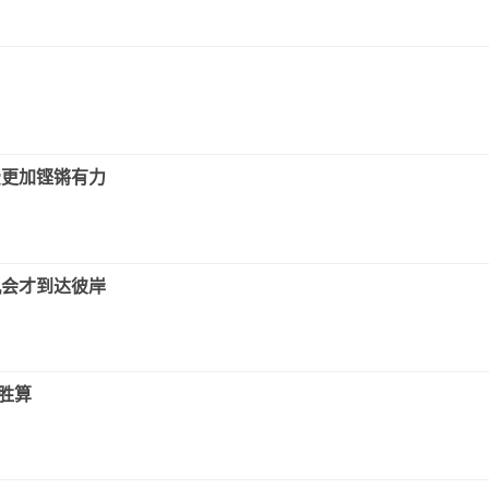
费更加铿锵有力
机会才到达彼岸
胜算