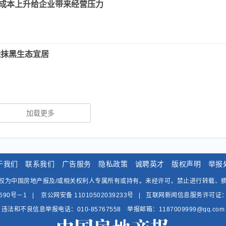
成本上升给企业带来经营压力
能抹黑生态宜居
加载更多
于我们
联系我们
广告服务
隐私政策
诚聘英才
版权声明
举报
权为中国房地产报及/或相关权利人专属所有或持有。未经许可，禁止进行转载、
1690号－1
|
京公网安备 11010502039233号 | 互联网新闻信息服务许可证：1
违法和不良信息举报电话：010-85767558 举报邮箱：1187009999@qq.com