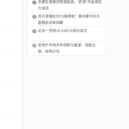
圣都实景展还原度超高，“匠星“作品用实
力说话
房价涨幅位列70城榜首！惠州楼市长久
盘整后迎来回暖
北京一宅地19.04亿元底价成交
房地产市场半年回顾与展望：局部企
稳，结构分化