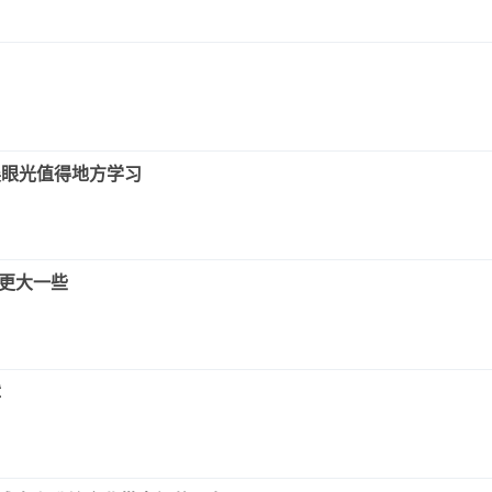
展眼光值得地方学习
以更大一些
障