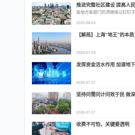
推进完整社区建设 提高人
各地方各部门仍须继续以钉钉
2026-08-03
【解局】上海“地王”的本
2026-07-29
发挥资金活水作用 加速地
2026-07-27
坚持问需问计问效于民 做
2026-07-27
收费不可怕，关键要透明