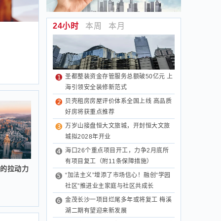
24小时
本周
本月
圣都整装资金存管服务总额破50亿元 上
海引领安全装修新范式
贝壳租房房屋评价体系全国上线 高品质
好房将获重点推荐
万岁山接盘恒大文旅城，开封恒大文旅
城拟2028年开业
海口26个重点项目开工，力争2月底所
有项目复工（附11条保障措施）
房的拉动力
“加法主义”增添了市场信心！融创“学园
社区”推进业主家庭与社区共成长
金茂长沙一项目烂尾多年或将复工 梅溪
湖二期有望迎来新发展