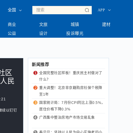
◇
◇
全国
APP
商业
文旅
城镇
建材
公益
设计
投诉曝光
新闻推荐
社区
全国完整社区样板！重庆民主村做对了
高人民
什么？
重大调整！北京非京籍购房社保个税降
至1年
:21
国家统计局：7月份CPI同比上涨0.5%，
居住价格下降0.3%
继续以钉钉
广西集中整治房地产市场交易乱象
秦贝贝：坚持以人民为中心实施老旧小