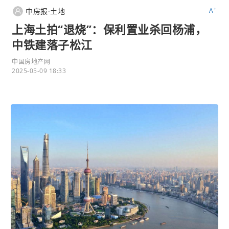
+
中房报·土地
A
上海土拍“退烧”：保利置业杀回杨浦，
中铁建落子松江
中国房地产网
2025-05-09 18:33