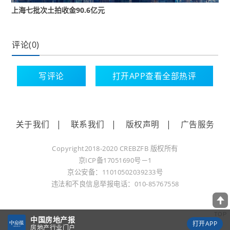
就是其大本营。
上海七批次土拍收金90.6亿元
最终，在经过72轮激烈报价后，保利置业以42.41亿元
评论(0)
的总价竞得该地块，成交楼板价约80199元/平方米，
溢价率26.3%。
写评论
打开APP查看全部热评
在夺得这幅地块后，保利置业上海公司的员工也在朋
友圈晒出拿地喜报，而这已经是保利置业在杨浦落下
的第九子。
关于我们
|
联系我们
|
版权声明
|
广告服务
这块地的成交楼板价也超过去年中海地产所拿地块，
Copyright2018-2020 CREBZFB 版权所有
京ICP备17051690号－1
成为杨浦定海社区新的单价“地王”。
京公安备：11010502039233号
违法和不良信息举报电话：010-85767558
根据出让资料显示，该地块位于杨浦滨江南段，直线
距离黄浦江仅约500米。在业内人士看来，未来该项目
TOP
中国房地产报
高层住宅或能一览江景。
打开APP
房地产行业门户