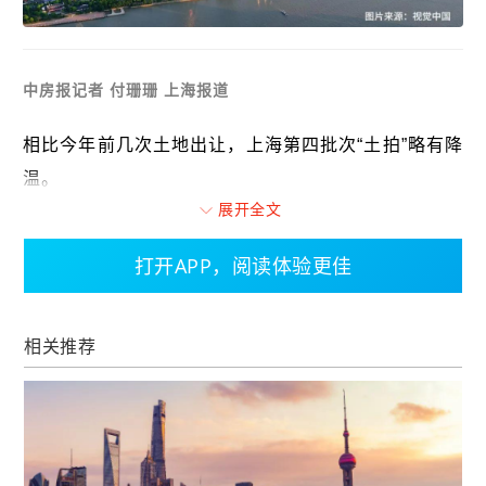
中房报记者 付珊珊 上海报道
相比今年前几次土地出让，上海第四批次“土拍”略有降
温。
展开全文
5月9日，上海再度推出4幅地块，分别位于虹口区、杨
打开APP，阅读体验更佳
浦区、松江区以及青浦区，起始总价约84.07亿元。
最终，4幅地块全部成功出让，共收金97.09亿元。其
相关推荐
中，杨浦地块被保利置业以26.3%的溢价率获得，松
江地块被中铁建以20.4%的溢价率获得，而另外2宗位
于虹口区和青浦区的地块则分别被北外滩集团和保利
发展底价获得。