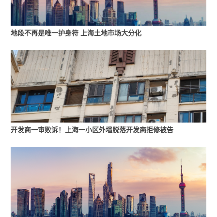
从此次地块成交溢价率也能看出，对比之前徐汇滨江
和新杨思板块的土地，这一批次土地出让房企明显谨
地段不再是唯一护身符 上海土地市场大分化
慎不少，地块溢价率均未超30%。
具体来看，此次土地出让中，位于杨浦区的东外滩单
元地块以及松江区地块热度较高。
前者吸引了5家开发商报名参与，包括招商蛇口、中国
金茂、华润置地、中海地产和保利置业。不过到最
开发商一审败诉！上海一小区外墙脱落开发商拒修被告
后，这块地基本就是中海地产和保利置业的竞争。
两家企业在杨浦区均有布局。去年，中海地产在该板
块内竞得K8-05地块，彼时楼面价73288元/平方米也
创造了板块单价“地王”纪录。同时，目前，板块内还有
中海云邸玖章项目在售。而对保利置业而言，杨浦本