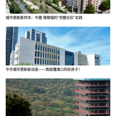
提供可触摸的品质范本
城市更新新样本：中建·理想城的“完整社区”实践
据介绍，2025年重庆市“好房子”主题展于12月1日
在重庆礼嘉智慧公园正式拉开帷幕。从12月3日
起，广大市民朋友便可以通过免费扫码预约观
展，每周三至周日面向市民开放。
中交城市更新新动态——筑就懂海口的好房子！
本次展览将围绕“好房子·好生活”主题，通过“好设
计、好建造、好材料、好运维”四大板块，以沉浸
式、实景化的方式，全方位立体展现新时代“好房
子”的建设理念。参观者不仅可以通过VR等技术体
验未来居所的舒适便捷，还能实地探访各类精心