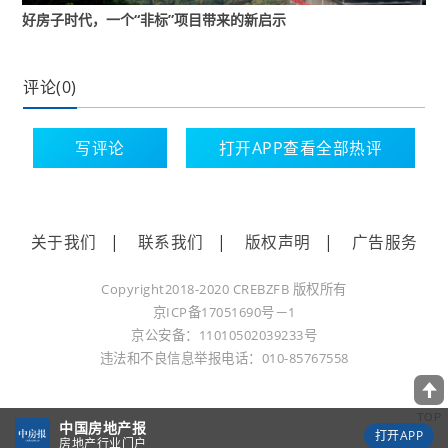
打造的实景样板房，并了解一系列应用于建筑领
好房子时代，一个“非标”项目带来的新启示
域的绿色、健康、智能“黑科技”材料与创新运维模
式，亲身感受“好房子”为提升生活品质带来的无限
评论(0)
可能。
写评论
打开APP查看全部热评
据了解，本次活动同时发布了重庆市首批商品住
房“好房子”示范项目名单，龙湖御湖境一期、金茂
关于我们
|
联系我们
|
版权声明
|
广告服务
璞印金开、华润置地&香港置地· 观宸·千重锦、国
瑞长嘉外滩·长江赋、联发观音桥·嘉和府、海成云
Copyright2018-2020 CREBZFB 版权所有
湖郡二期、华宇御璟首玺二期、招商1872·阅青
京ICP备17051690号－1
斓、康田春江雅颂、宏冠·江山印等10个项目入
京公安备：11010502039233号
违法和不良信息举报电话：010-85767558
选。
TOP
中国房地产报
打开APP
房地产行业门户