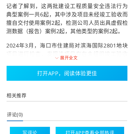
记者了解到，这两批建设工程质量安全违法行为
典型案例一共6起，其中涉及项目未经竣工验收而
擅自交付使用案例2起，检测公司人员出具虚假检
测数据（报告）案例2起，其他类型的案例2起。
2024年3月，海口市住建局对滨海国际2801地块
项目进行检查，发现该项目存在未组织竣工验收
展开全文
擅自交付使用的违法违规行为。2024年10月，海
口市综合行政执法局美兰分局对建设单位海南金
打开APP，阅读体验更佳
海晟投资有限公司和项目直接责任人林某，分别
作出罚款450万元和27万元的行政处罚。
相关推荐
2025年2月，海口市住建局对鲁启·智慧谷C区项目
展示中心项目进行检查，发现该项目存在未组织
评论(0)
竣工验收擅自交付使用的违法违规行为。2025年6
月，海口市综合行政执法局对该项目建设单位海
写评论
打开APP查看全部热评